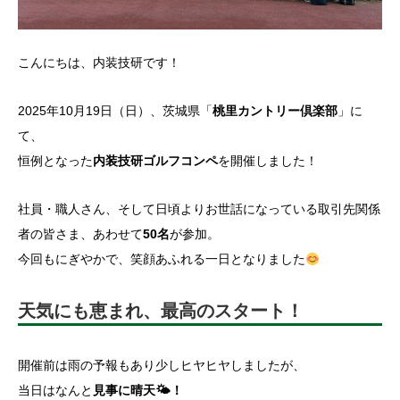
こんにちは、内装技研です！
2025年10月19日（日）、茨城県「
桃里カントリー倶楽部
」に
て、
恒例となった
内装技研ゴルフコンペ
を開催しました！
社員・職人さん、そして日頃よりお世話になっている取引先関係
者の皆さま、あわせて
50名
が参加。
今回もにぎやかで、笑顔あふれる一日となりました
天気にも恵まれ、最高のスタート！
開催前は雨の予報もあり少しヒヤヒヤしましたが、
当日はなんと
見事に晴天🌤！