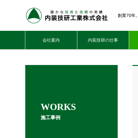
創業70
会社案内
内装技研の仕事
WORKS
施工事例